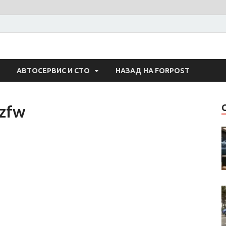
 Авто
АВТОСЕРВИС И СТО
НАЗАД НА FORPOST
zfw