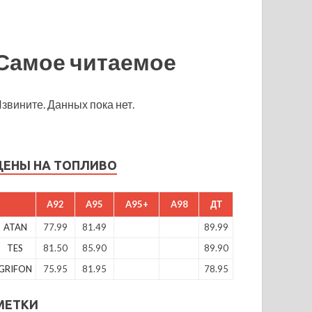
Самое читаемое
звините. Данных пока нет.
ЦЕНЫ НА ТОПЛИВО
A92
A95
A95+
A98
ДТ
ATAN
77.99
81.49
89.99
TES
81.50
85.90
89.90
GRIFON
75.95
81.95
78.95
МЕТКИ