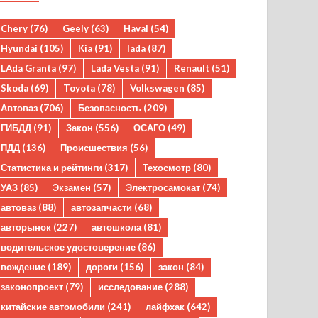
Chery
(76)
Geely
(63)
Haval
(54)
Hyundai
(105)
Kia
(91)
lada
(87)
LAda Granta
(97)
Lada Vesta
(91)
Renault
(51)
Skoda
(69)
Toyota
(78)
Volkswagen
(85)
Автоваз
(706)
Безопасность
(209)
ГИБДД
(91)
Закон
(556)
ОСАГО
(49)
ПДД
(136)
Происшествия
(56)
Статистика и рейтинги
(317)
Техосмотр
(80)
УАЗ
(85)
Экзамен
(57)
Электросамокат
(74)
автоваз
(88)
автозапчасти
(68)
авторынок
(227)
автошкола
(81)
водительское удостоверение
(86)
вождение
(189)
дороги
(156)
закон
(84)
законопроект
(79)
исследование
(288)
китайские автомобили
(241)
лайфхак
(642)