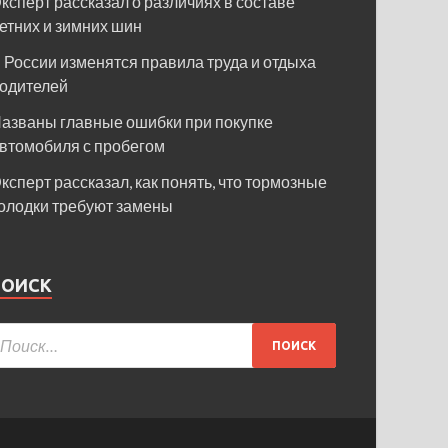
ксперт рассказал о различиях в составе
етних и зимних шин
 России изменятся правила труда и отдыха
одителей
азваны главные ошибки при покупке
втомобиля с пробегом
ксперт рассказал, как понять, что тормозные
олодки требуют замены
ПОИСК