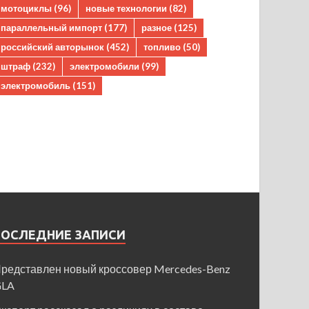
мотоциклы
(96)
новые технологии
(82)
параллельный импорт
(177)
разное
(125)
российский авторынок
(452)
топливо
(50)
штраф
(232)
электромобили
(99)
электромобиль
(151)
ПОСЛЕДНИЕ ЗАПИСИ
редставлен новый кроссовер Mercedes-Benz
GLA