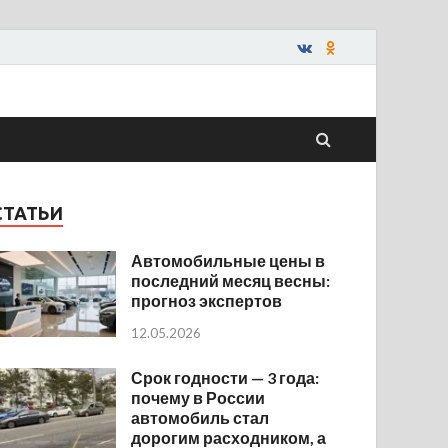
СТАТЬИ
Автомобильные цены в
последний месяц весны:
прогноз экспертов
12.05.2026
Срок годности — 3 года:
почему в России
автомобиль стал
дорогим расходником, а