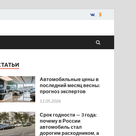
СТАТЬИ
Автомобильные цены в
последний месяц весны:
прогноз экспертов
12.05.2026
Срок годности — 3 года:
почему в России
автомобиль стал
дорогим расходником, а