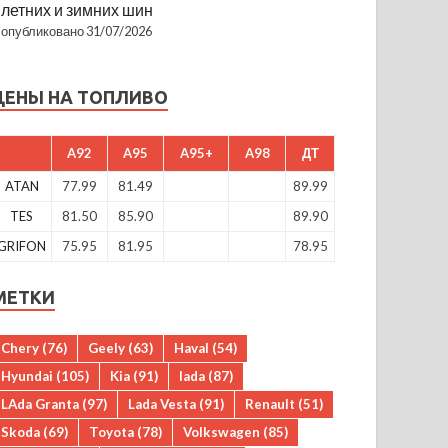
летних и зимних шин
опубликовано 31/07/2026
ЦЕНЫ НА ТОПЛИВО
A92
A95
A95+
A98
ДТ
ATAN
77.99
81.49
89.99
TES
81.50
85.90
89.90
GRIFON
75.95
81.95
78.95
МЕТКИ
Chery
(76)
Geely
(63)
Haval
(54)
Hyundai
(105)
Kia
(91)
lada
(87)
LAda Granta
(97)
Lada Vesta
(91)
Renault
(51)
Skoda
(69)
Toyota
(78)
Volkswagen
(85)