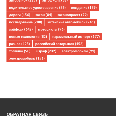
авторынок
(227)
автошкола
(81)
водительское удостоверение
(86)
вождение
(189)
дороги
(156)
закон
(84)
законопроект
(79)
исследование
(288)
китайские автомобили
(241)
лайфхак
(642)
мотоциклы
(96)
новые технологии
(82)
параллельный импорт
(177)
разное
(125)
российский авторынок
(452)
топливо
(50)
штраф
(232)
электромобили
(99)
электромобиль
(151)
ОБРАТНАЯ СВЯЗЬ