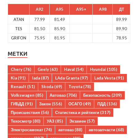
A92
A95
A95+
A98
ДТ
ATAN
77.99
81.49
89.99
TES
81.50
85.90
89.90
GRIFON
75.95
81.95
78.95
МЕТКИ
Chery
(76)
Geely
(63)
Haval
(54)
Hyundai
(105)
Kia
(91)
lada
(87)
LAda Granta
(97)
Lada Vesta
(91)
Renault
(51)
Skoda
(69)
Toyota
(78)
Volkswagen
(85)
Автоваз
(706)
Безопасность
(209)
ГИБДД
(91)
Закон
(556)
ОСАГО
(49)
ПДД
(136)
Происшествия
(56)
Статистика и рейтинги
(317)
Техосмотр
(80)
УАЗ
(85)
Экзамен
(57)
Электросамокат
(74)
автоваз
(88)
автозапчасти
(68)