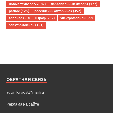
новые технологии
(82)
параллельный импорт
(177)
разное
(125)
российский авторынок
(452)
топливо
(50)
штраф
(232)
электромобили
(99)
электромобиль
(151)
ОБРАТНАЯ СВЯЗЬ
auto_forpost@mail.ru
Реклама на сайте