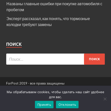
Названы главные ошибки при покупке автомобиля с
пробегом
Эксперт рассказал, как понять, что тормозные
колодки требуют замены
ПОИСК
ForPost 2019 - все права защищены
При использовании материалов сайта ссылка
Мы обрабатываем cookies, чтобы сделать наш сайт удобнее
обязательна.
для вас.
Принять
Отклонить
Информация для пользователей сайта