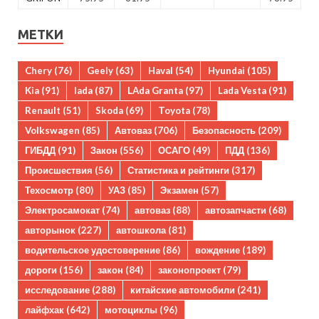
МЕТКИ
Chery
(76)
Geely
(63)
Haval
(54)
Hyundai
(105)
Kia
(91)
lada
(87)
LAda Granta
(97)
Lada Vesta
(91)
Renault
(51)
Skoda
(69)
Toyota
(78)
Volkswagen
(85)
Автоваз
(706)
Безопасность
(209)
ГИБДД
(91)
Закон
(556)
ОСАГО
(49)
ПДД
(136)
Происшествия
(56)
Статистика и рейтинги
(317)
Техосмотр
(80)
УАЗ
(85)
Экзамен
(57)
Электросамокат
(74)
автоваз
(88)
автозапчасти
(68)
авторынок
(227)
автошкола
(81)
водительское удостоверение
(86)
вождение
(189)
дороги
(156)
закон
(84)
законопроект
(79)
исследование
(288)
китайские автомобили
(241)
лайфхак
(642)
мотоциклы
(96)