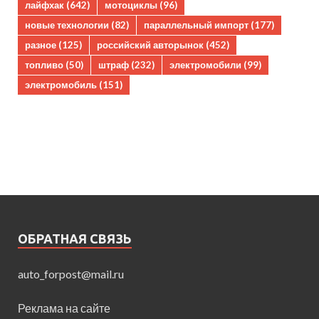
лайфхак
(642)
мотоциклы
(96)
новые технологии
(82)
параллельный импорт
(177)
разное
(125)
российский авторынок
(452)
топливо
(50)
штраф
(232)
электромобили
(99)
электромобиль
(151)
ОБРАТНАЯ СВЯЗЬ
auto_forpost@mail.ru
Реклама на сайте