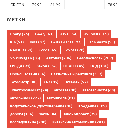
GRIFON
75.95
81.95
78.95
МЕТКИ
Chery
(76)
Geely
(63)
Haval
(54)
Hyundai
(105)
Kia
(91)
lada
(87)
LAda Granta
(97)
Lada Vesta
(91)
Renault
(51)
Skoda
(69)
Toyota
(78)
Volkswagen
(85)
Автоваз
(706)
Безопасность
(209)
ГИБДД
(91)
Закон
(556)
ОСАГО
(49)
ПДД
(136)
Происшествия
(56)
Статистика и рейтинги
(317)
Техосмотр
(80)
УАЗ
(85)
Экзамен
(57)
Электросамокат
(74)
автоваз
(88)
автозапчасти
(68)
авторынок
(227)
автошкола
(81)
водительское удостоверение
(86)
вождение
(189)
дороги
(156)
закон
(84)
законопроект
(79)
исследование
(288)
китайские автомобили
(241)