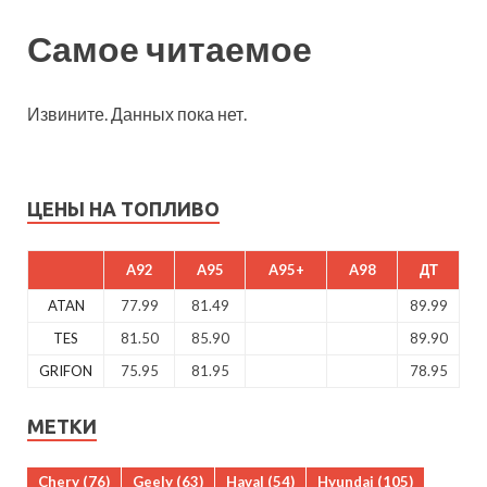
Самое читаемое
Извините. Данных пока нет.
ЦЕНЫ НА ТОПЛИВО
A92
A95
A95+
A98
ДТ
ATAN
77.99
81.49
89.99
TES
81.50
85.90
89.90
GRIFON
75.95
81.95
78.95
МЕТКИ
Chery
(76)
Geely
(63)
Haval
(54)
Hyundai
(105)