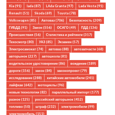
Kia
(91)
lada
(87)
LAda Granta
(97)
Lada Vesta
(91)
Renault
(51)
Skoda
(69)
Toyota
(78)
Volkswagen
(85)
Автоваз
(706)
Безопасность
(209)
ГИБДД
(91)
Закон
(556)
ОСАГО
(49)
ПДД
(136)
Происшествия
(56)
Статистика и рейтинги
(317)
Техосмотр
(80)
УАЗ
(85)
Экзамен
(57)
Электросамокат
(74)
автоваз
(88)
автозапчасти
(68)
авторынок
(227)
автошкола
(81)
водительское удостоверение
(86)
вождение
(189)
дороги
(156)
закон
(84)
законопроект
(79)
исследование
(288)
китайские автомобили
(241)
лайфхак
(642)
мотоциклы
(96)
новые технологии
(82)
параллельный импорт
(177)
разное
(125)
российский авторынок
(452)
топливо
(50)
штраф
(232)
электромобили
(99)
электромобиль
(151)