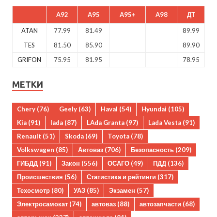
A92
A95
A95+
A98
ДТ
ATAN
77.99
81.49
89.99
TES
81.50
85.90
89.90
GRIFON
75.95
81.95
78.95
МЕТКИ
Chery
(76)
Geely
(63)
Haval
(54)
Hyundai
(105)
Kia
(91)
lada
(87)
LAda Granta
(97)
Lada Vesta
(91)
Renault
(51)
Skoda
(69)
Toyota
(78)
Volkswagen
(85)
Автоваз
(706)
Безопасность
(209)
ГИБДД
(91)
Закон
(556)
ОСАГО
(49)
ПДД
(136)
Происшествия
(56)
Статистика и рейтинги
(317)
Техосмотр
(80)
УАЗ
(85)
Экзамен
(57)
Электросамокат
(74)
автоваз
(88)
автозапчасти
(68)