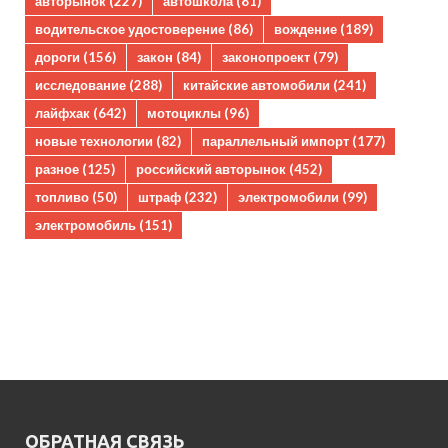
авторынок
(227)
автошкола
(81)
водительское удостоверение
(86)
вождение
(189)
дороги
(156)
закон
(84)
законопроект
(79)
исследование
(288)
китайские автомобили
(241)
лайфхак
(642)
мотоциклы
(96)
новые технологии
(82)
параллельный импорт
(177)
разное
(125)
российский авторынок
(452)
топливо
(50)
штраф
(232)
электромобили
(99)
электромобиль
(151)
ОБРАТНАЯ СВЯЗЬ