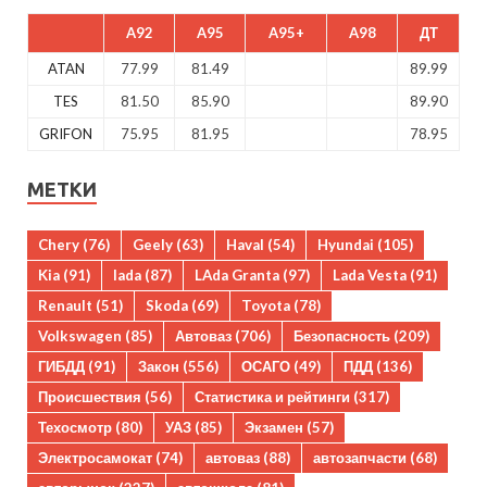
A92
A95
A95+
A98
ДТ
ATAN
77.99
81.49
89.99
TES
81.50
85.90
89.90
GRIFON
75.95
81.95
78.95
МЕТКИ
Chery
(76)
Geely
(63)
Haval
(54)
Hyundai
(105)
Kia
(91)
lada
(87)
LAda Granta
(97)
Lada Vesta
(91)
Renault
(51)
Skoda
(69)
Toyota
(78)
Volkswagen
(85)
Автоваз
(706)
Безопасность
(209)
ГИБДД
(91)
Закон
(556)
ОСАГО
(49)
ПДД
(136)
Происшествия
(56)
Статистика и рейтинги
(317)
Техосмотр
(80)
УАЗ
(85)
Экзамен
(57)
Электросамокат
(74)
автоваз
(88)
автозапчасти
(68)