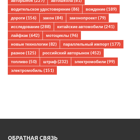
авторынок
(227)
автошкола
(81)
водительское удостоверение
(86)
вождение
(189)
дороги
(156)
закон
(84)
законопроект
(79)
исследование
(288)
китайские автомобили
(241)
лайфхак
(642)
мотоциклы
(96)
новые технологии
(82)
параллельный импорт
(177)
разное
(125)
российский авторынок
(452)
топливо
(50)
штраф
(232)
электромобили
(99)
электромобиль
(151)
ОБРАТНАЯ СВЯЗЬ