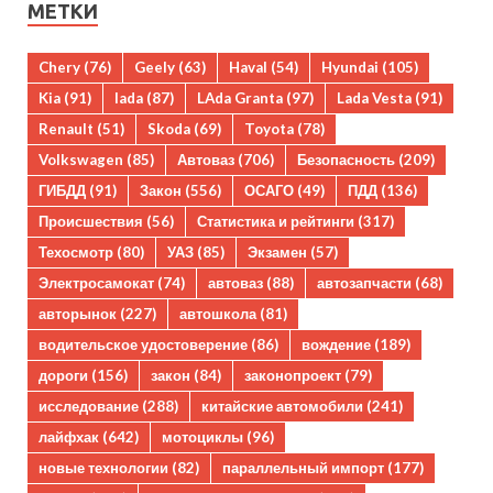
МЕТКИ
Chery
(76)
Geely
(63)
Haval
(54)
Hyundai
(105)
Kia
(91)
lada
(87)
LAda Granta
(97)
Lada Vesta
(91)
Renault
(51)
Skoda
(69)
Toyota
(78)
Volkswagen
(85)
Автоваз
(706)
Безопасность
(209)
ГИБДД
(91)
Закон
(556)
ОСАГО
(49)
ПДД
(136)
Происшествия
(56)
Статистика и рейтинги
(317)
Техосмотр
(80)
УАЗ
(85)
Экзамен
(57)
Электросамокат
(74)
автоваз
(88)
автозапчасти
(68)
авторынок
(227)
автошкола
(81)
водительское удостоверение
(86)
вождение
(189)
дороги
(156)
закон
(84)
законопроект
(79)
исследование
(288)
китайские автомобили
(241)
лайфхак
(642)
мотоциклы
(96)
новые технологии
(82)
параллельный импорт
(177)