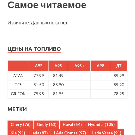
Самое читаемое
Извините. Данных пока нет.
ЦЕНЫ НА ТОПЛИВО
A92
A95
A95+
A98
ДТ
ATAN
77.99
81.49
89.99
TES
81.50
85.90
89.90
GRIFON
75.95
81.95
78.95
МЕТКИ
Chery
(76)
Geely
(63)
Haval
(54)
Hyundai
(105)
Kia
(91)
lada
(87)
LAda Granta
(97)
Lada Vesta
(91)