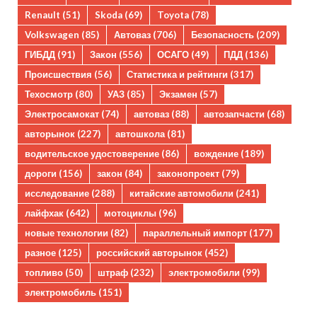
Renault
(51)
Skoda
(69)
Toyota
(78)
Volkswagen
(85)
Автоваз
(706)
Безопасность
(209)
ГИБДД
(91)
Закон
(556)
ОСАГО
(49)
ПДД
(136)
Происшествия
(56)
Статистика и рейтинги
(317)
Техосмотр
(80)
УАЗ
(85)
Экзамен
(57)
Электросамокат
(74)
автоваз
(88)
автозапчасти
(68)
авторынок
(227)
автошкола
(81)
водительское удостоверение
(86)
вождение
(189)
дороги
(156)
закон
(84)
законопроект
(79)
исследование
(288)
китайские автомобили
(241)
лайфхак
(642)
мотоциклы
(96)
новые технологии
(82)
параллельный импорт
(177)
разное
(125)
российский авторынок
(452)
топливо
(50)
штраф
(232)
электромобили
(99)
электромобиль
(151)