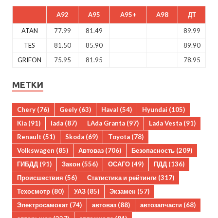
A92
A95
A95+
A98
ДТ
ATAN
77.99
81.49
89.99
TES
81.50
85.90
89.90
GRIFON
75.95
81.95
78.95
МЕТКИ
Chery
(76)
Geely
(63)
Haval
(54)
Hyundai
(105)
Kia
(91)
lada
(87)
LAda Granta
(97)
Lada Vesta
(91)
Renault
(51)
Skoda
(69)
Toyota
(78)
Volkswagen
(85)
Автоваз
(706)
Безопасность
(209)
ГИБДД
(91)
Закон
(556)
ОСАГО
(49)
ПДД
(136)
Происшествия
(56)
Статистика и рейтинги
(317)
Техосмотр
(80)
УАЗ
(85)
Экзамен
(57)
Электросамокат
(74)
автоваз
(88)
автозапчасти
(68)