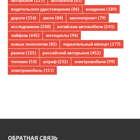
авторынок
(227)
автошкола
(81)
водительское удостоверение
(86)
вождение
(189)
дороги
(156)
закон
(84)
законопроект
(79)
исследование
(288)
китайские автомобили
(241)
лайфхак
(642)
мотоциклы
(96)
новые технологии
(82)
параллельный импорт
(177)
разное
(125)
российский авторынок
(452)
топливо
(50)
штраф
(232)
электромобили
(99)
электромобиль
(151)
ОБРАТНАЯ СВЯЗЬ