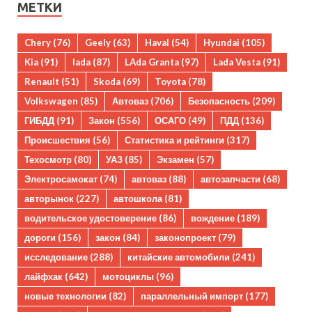
МЕТКИ
Chery
(76)
Geely
(63)
Haval
(54)
Hyundai
(105)
Kia
(91)
lada
(87)
LAda Granta
(97)
Lada Vesta
(91)
Renault
(51)
Skoda
(69)
Toyota
(78)
Volkswagen
(85)
Автоваз
(706)
Безопасность
(209)
ГИБДД
(91)
Закон
(556)
ОСАГО
(49)
ПДД
(136)
Происшествия
(56)
Статистика и рейтинги
(317)
Техосмотр
(80)
УАЗ
(85)
Экзамен
(57)
Электросамокат
(74)
автоваз
(88)
автозапчасти
(68)
авторынок
(227)
автошкола
(81)
водительское удостоверение
(86)
вождение
(189)
дороги
(156)
закон
(84)
законопроект
(79)
исследование
(288)
китайские автомобили
(241)
лайфхак
(642)
мотоциклы
(96)
новые технологии
(82)
параллельный импорт
(177)