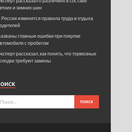
ксперт рассказал о различиях в составе
етних и зимних шин
 России изменятся правила труда и отдыха
одителей
азваны главные ошибки при покупке
втомобиля с пробегом
ксперт рассказал, как понять, что тормозные
олодки требуют замены
ПОИСК