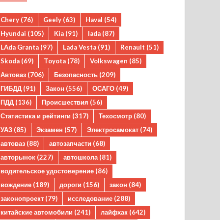
Chery
(76)
Geely
(63)
Haval
(54)
Hyundai
(105)
Kia
(91)
lada
(87)
LAda Granta
(97)
Lada Vesta
(91)
Renault
(51)
Skoda
(69)
Toyota
(78)
Volkswagen
(85)
Автоваз
(706)
Безопасность
(209)
ГИБДД
(91)
Закон
(556)
ОСАГО
(49)
ПДД
(136)
Происшествия
(56)
Статистика и рейтинги
(317)
Техосмотр
(80)
УАЗ
(85)
Экзамен
(57)
Электросамокат
(74)
автоваз
(88)
автозапчасти
(68)
авторынок
(227)
автошкола
(81)
водительское удостоверение
(86)
вождение
(189)
дороги
(156)
закон
(84)
законопроект
(79)
исследование
(288)
китайские автомобили
(241)
лайфхак
(642)