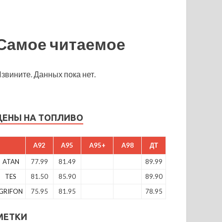
Самое читаемое
звините. Данных пока нет.
ЦЕНЫ НА ТОПЛИВО
A92
A95
A95+
A98
ДТ
ATAN
77.99
81.49
89.99
TES
81.50
85.90
89.90
GRIFON
75.95
81.95
78.95
МЕТКИ