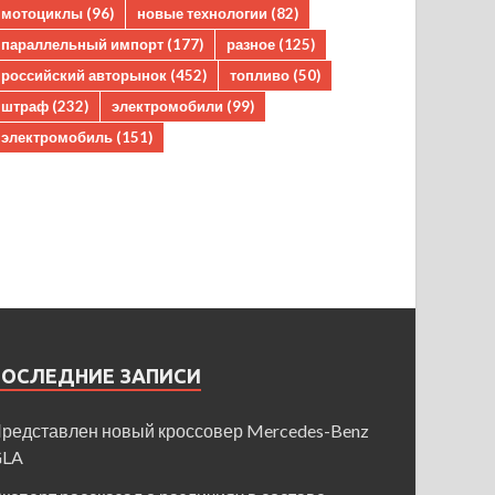
мотоциклы
(96)
новые технологии
(82)
параллельный импорт
(177)
разное
(125)
российский авторынок
(452)
топливо
(50)
штраф
(232)
электромобили
(99)
электромобиль
(151)
ПОСЛЕДНИЕ ЗАПИСИ
редставлен новый кроссовер Mercedes-Benz
GLA