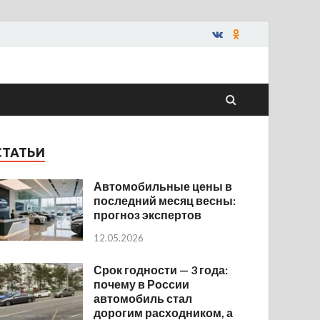
СТАТЬИ
Автомобильные цены в
последний месяц весны:
прогноз экспертов
12.05.2026
Срок годности — 3 года:
почему в России
автомобиль стал
дорогим расходником, а