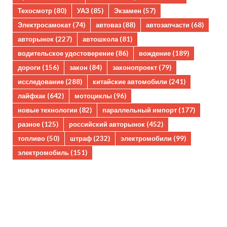
Техосмотр
(80)
УАЗ
(85)
Экзамен
(57)
Электросамокат
(74)
автоваз
(88)
автозапчасти
(68)
авторынок
(227)
автошкола
(81)
водительское удостоверение
(86)
вождение
(189)
дороги
(156)
закон
(84)
законопроект
(79)
исследование
(288)
китайские автомобили
(241)
лайфхак
(642)
мотоциклы
(96)
новые технологии
(82)
параллельный импорт
(177)
разное
(125)
российский авторынок
(452)
топливо
(50)
штраф
(232)
электромобили
(99)
электромобиль
(151)