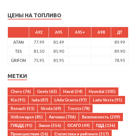
ЦЕНЫ НА ТОПЛИВО
A92
A95
A95+
A98
ДТ
ATAN
77.99
81.49
89.99
TES
81.50
85.90
89.90
GRIFON
75.95
81.95
78.95
МЕТКИ
Chery
(76)
Geely
(63)
Haval
(54)
Hyundai
(105)
Kia
(91)
lada
(87)
LAda Granta
(97)
Lada Vesta
(91)
Renault
(51)
Skoda
(69)
Toyota
(78)
Volkswagen
(85)
Автоваз
(706)
Безопасность
(209)
ГИБДД
(91)
Закон
(556)
ОСАГО
(49)
ПДД
(136)
Происшествия
(56)
Статистика и рейтинги
(317)