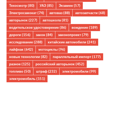
Техосмотр
(80)
УАЗ
(85)
Экзамен
(57)
Электросамокат
(74)
автоваз
(88)
автозапчасти
(68)
авторынок
(227)
автошкола
(81)
водительское удостоверение
(86)
вождение
(189)
дороги
(156)
закон
(84)
законопроект
(79)
исследование
(288)
китайские автомобили
(241)
лайфхак
(642)
мотоциклы
(96)
новые технологии
(82)
параллельный импорт
(177)
разное
(125)
российский авторынок
(452)
топливо
(50)
штраф
(232)
электромобили
(99)
электромобиль
(151)