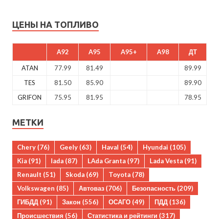
ЦЕНЫ НА ТОПЛИВО
A92
A95
A95+
A98
ДТ
ATAN
77.99
81.49
89.99
TES
81.50
85.90
89.90
GRIFON
75.95
81.95
78.95
МЕТКИ
Chery
(76)
Geely
(63)
Haval
(54)
Hyundai
(105)
Kia
(91)
lada
(87)
LAda Granta
(97)
Lada Vesta
(91)
Renault
(51)
Skoda
(69)
Toyota
(78)
Volkswagen
(85)
Автоваз
(706)
Безопасность
(209)
ГИБДД
(91)
Закон
(556)
ОСАГО
(49)
ПДД
(136)
Происшествия
(56)
Статистика и рейтинги
(317)