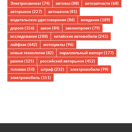
Электросамокат
(74)
автоваз
(88)
автозапчасти
(68)
авторынок
(227)
автошкола
(81)
водительское удостоверение
(86)
вождение
(189)
дороги
(156)
закон
(84)
законопроект
(79)
исследование
(288)
китайские автомобили
(241)
лайфхак
(642)
мотоциклы
(96)
новые технологии
(82)
параллельный импорт
(177)
разное
(125)
российский авторынок
(452)
топливо
(50)
штраф
(232)
электромобили
(99)
электромобиль
(151)