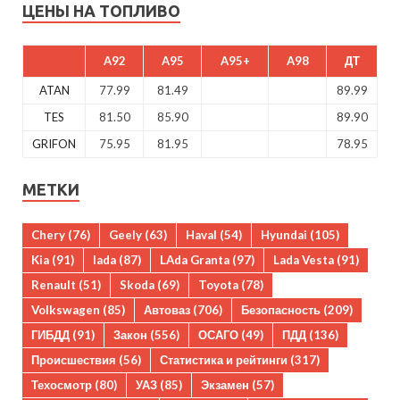
ЦЕНЫ НА ТОПЛИВО
A92
A95
A95+
A98
ДТ
ATAN
77.99
81.49
89.99
TES
81.50
85.90
89.90
GRIFON
75.95
81.95
78.95
МЕТКИ
Chery
(76)
Geely
(63)
Haval
(54)
Hyundai
(105)
Kia
(91)
lada
(87)
LAda Granta
(97)
Lada Vesta
(91)
Renault
(51)
Skoda
(69)
Toyota
(78)
Volkswagen
(85)
Автоваз
(706)
Безопасность
(209)
ГИБДД
(91)
Закон
(556)
ОСАГО
(49)
ПДД
(136)
Происшествия
(56)
Статистика и рейтинги
(317)
Техосмотр
(80)
УАЗ
(85)
Экзамен
(57)