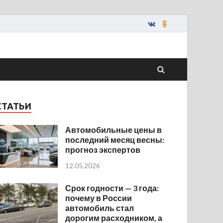
СТАТЬИ
Автомобильные цены в
последний месяц весны:
прогноз экспертов
12.05.2026
Срок годности — 3 года:
почему в России
автомобиль стал
дорогим расходником, а