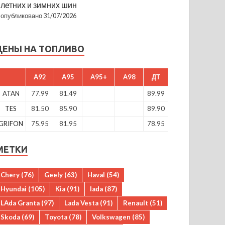
летних и зимних шин
опубликовано 31/07/2026
ЦЕНЫ НА ТОПЛИВО
A92
A95
A95+
A98
ДТ
ATAN
77.99
81.49
89.99
TES
81.50
85.90
89.90
GRIFON
75.95
81.95
78.95
МЕТКИ
Chery
(76)
Geely
(63)
Haval
(54)
Hyundai
(105)
Kia
(91)
lada
(87)
LAda Granta
(97)
Lada Vesta
(91)
Renault
(51)
Skoda
(69)
Toyota
(78)
Volkswagen
(85)