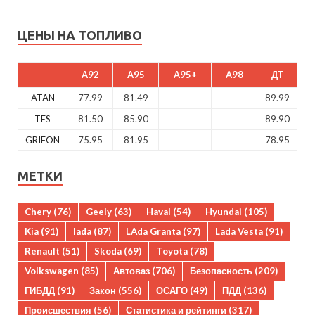
ЦЕНЫ НА ТОПЛИВО
A92
A95
A95+
A98
ДТ
ATAN
77.99
81.49
89.99
TES
81.50
85.90
89.90
GRIFON
75.95
81.95
78.95
МЕТКИ
Chery
(76)
Geely
(63)
Haval
(54)
Hyundai
(105)
Kia
(91)
lada
(87)
LAda Granta
(97)
Lada Vesta
(91)
Renault
(51)
Skoda
(69)
Toyota
(78)
Volkswagen
(85)
Автоваз
(706)
Безопасность
(209)
ГИБДД
(91)
Закон
(556)
ОСАГО
(49)
ПДД
(136)
Происшествия
(56)
Статистика и рейтинги
(317)