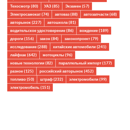
Техосмотр
(80)
УАЗ
(85)
Экзамен
(57)
Электросамокат
(74)
автоваз
(88)
автозапчасти
(68)
авторынок
(227)
автошкола
(81)
водительское удостоверение
(86)
вождение
(189)
дороги
(156)
закон
(84)
законопроект
(79)
исследование
(288)
китайские автомобили
(241)
лайфхак
(642)
мотоциклы
(96)
новые технологии
(82)
параллельный импорт
(177)
разное
(125)
российский авторынок
(452)
топливо
(50)
штраф
(232)
электромобили
(99)
электромобиль
(151)