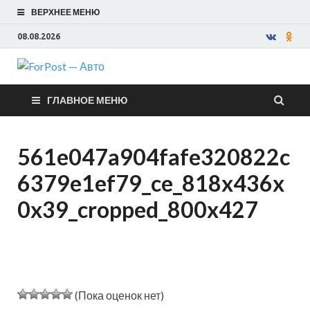
ВЕРХНЕЕ МЕНЮ
08.08.2026
ForPost —
ГЛАВНОЕ МЕНЮ
Авто
561e047a904fafe320822c
6379e1ef79_ce_818x436x
0x39_cropped_800x427
(Пока оценок нет)