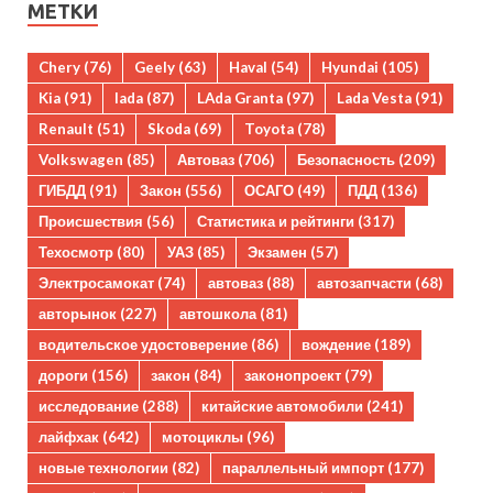
МЕТКИ
Chery
(76)
Geely
(63)
Haval
(54)
Hyundai
(105)
Kia
(91)
lada
(87)
LAda Granta
(97)
Lada Vesta
(91)
Renault
(51)
Skoda
(69)
Toyota
(78)
Volkswagen
(85)
Автоваз
(706)
Безопасность
(209)
ГИБДД
(91)
Закон
(556)
ОСАГО
(49)
ПДД
(136)
Происшествия
(56)
Статистика и рейтинги
(317)
Техосмотр
(80)
УАЗ
(85)
Экзамен
(57)
Электросамокат
(74)
автоваз
(88)
автозапчасти
(68)
авторынок
(227)
автошкола
(81)
водительское удостоверение
(86)
вождение
(189)
дороги
(156)
закон
(84)
законопроект
(79)
исследование
(288)
китайские автомобили
(241)
лайфхак
(642)
мотоциклы
(96)
новые технологии
(82)
параллельный импорт
(177)