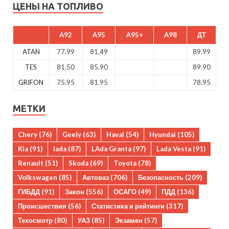
ЦЕНЫ НА ТОПЛИВО
A92
A95
A95+
A98
ДТ
ATAN
77.99
81.49
89.99
TES
81.50
85.90
89.90
GRIFON
75.95
81.95
78.95
МЕТКИ
Chery
(76)
Geely
(63)
Haval
(54)
Hyundai
(105)
Kia
(91)
lada
(87)
LAda Granta
(97)
Lada Vesta
(91)
Renault
(51)
Skoda
(69)
Toyota
(78)
Volkswagen
(85)
Автоваз
(706)
Безопасность
(209)
ГИБДД
(91)
Закон
(556)
ОСАГО
(49)
ПДД
(136)
Происшествия
(56)
Статистика и рейтинги
(317)
Техосмотр
(80)
УАЗ
(85)
Экзамен
(57)