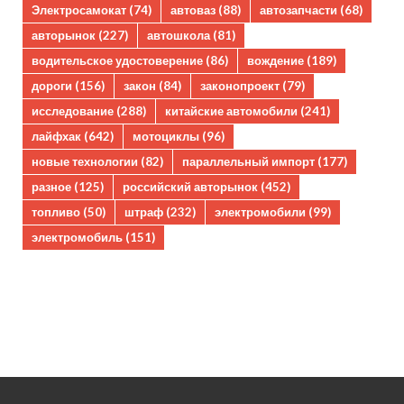
Электросамокат
(74)
автоваз
(88)
автозапчасти
(68)
авторынок
(227)
автошкола
(81)
водительское удостоверение
(86)
вождение
(189)
дороги
(156)
закон
(84)
законопроект
(79)
исследование
(288)
китайские автомобили
(241)
лайфхак
(642)
мотоциклы
(96)
новые технологии
(82)
параллельный импорт
(177)
разное
(125)
российский авторынок
(452)
топливо
(50)
штраф
(232)
электромобили
(99)
электромобиль
(151)