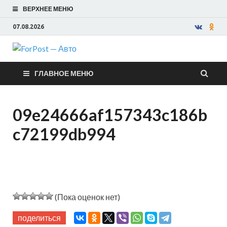
ВЕРХНЕЕ МЕНЮ
07.08.2026
ForPost —
ГЛАВНОЕ МЕНЮ
Авто
09e24666af157343c186b
c72199db994
(Пока оценок нет)
поделиться