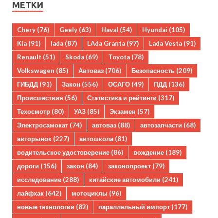
МЕТКИ
Chery
(76)
Geely
(63)
Haval
(54)
Hyundai
(105)
Kia
(91)
lada
(87)
LAda Granta
(97)
Lada Vesta
(91)
Renault
(51)
Skoda
(69)
Toyota
(78)
Volkswagen
(85)
Автоваз
(706)
Безопасность
(209)
ГИБДД
(91)
Закон
(556)
ОСАГО
(49)
ПДД
(136)
Происшествия
(56)
Статистика и рейтинги
(317)
Техосмотр
(80)
УАЗ
(85)
Экзамен
(57)
Электросамокат
(74)
автоваз
(88)
автозапчасти
(68)
авторынок
(227)
автошкола
(81)
водительское удостоверение
(86)
вождение
(189)
дороги
(156)
закон
(84)
законопроект
(79)
исследование
(288)
китайские автомобили
(241)
лайфхак
(642)
мотоциклы
(96)
новые технологии
(82)
параллельный импорт
(177)