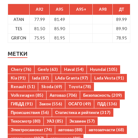
A92
A95
A95+
A98
ДТ
ATAN
77.99
81.49
89.99
TES
81.50
85.90
89.90
GRIFON
75.95
81.95
78.95
МЕТКИ
Chery
(76)
Geely
(63)
Haval
(54)
Hyundai
(105)
Kia
(91)
lada
(87)
LAda Granta
(97)
Lada Vesta
(91)
Renault
(51)
Skoda
(69)
Toyota
(78)
Volkswagen
(85)
Автоваз
(706)
Безопасность
(209)
ГИБДД
(91)
Закон
(556)
ОСАГО
(49)
ПДД
(136)
Происшествия
(56)
Статистика и рейтинги
(317)
Техосмотр
(80)
УАЗ
(85)
Экзамен
(57)
Электросамокат
(74)
автоваз
(88)
автозапчасти
(68)