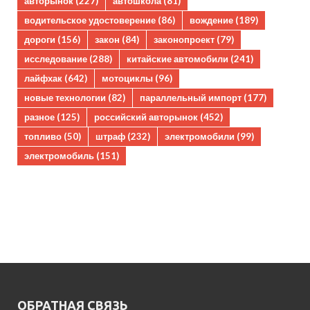
авторынок
(227)
автошкола
(81)
водительское удостоверение
(86)
вождение
(189)
дороги
(156)
закон
(84)
законопроект
(79)
исследование
(288)
китайские автомобили
(241)
лайфхак
(642)
мотоциклы
(96)
новые технологии
(82)
параллельный импорт
(177)
разное
(125)
российский авторынок
(452)
топливо
(50)
штраф
(232)
электромобили
(99)
электромобиль
(151)
ОБРАТНАЯ СВЯЗЬ