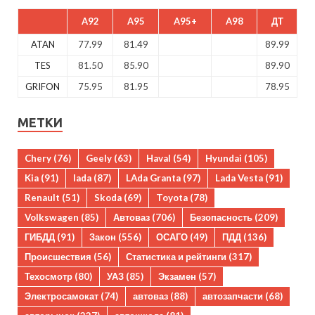
A92
A95
A95+
A98
ДТ
ATAN
77.99
81.49
89.99
TES
81.50
85.90
89.90
GRIFON
75.95
81.95
78.95
МЕТКИ
Chery
(76)
Geely
(63)
Haval
(54)
Hyundai
(105)
Kia
(91)
lada
(87)
LAda Granta
(97)
Lada Vesta
(91)
Renault
(51)
Skoda
(69)
Toyota
(78)
Volkswagen
(85)
Автоваз
(706)
Безопасность
(209)
ГИБДД
(91)
Закон
(556)
ОСАГО
(49)
ПДД
(136)
Происшествия
(56)
Статистика и рейтинги
(317)
Техосмотр
(80)
УАЗ
(85)
Экзамен
(57)
Электросамокат
(74)
автоваз
(88)
автозапчасти
(68)