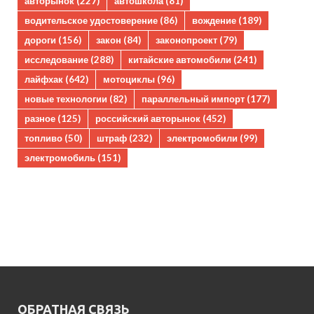
авторынок
(227)
автошкола
(81)
водительское удостоверение
(86)
вождение
(189)
дороги
(156)
закон
(84)
законопроект
(79)
исследование
(288)
китайские автомобили
(241)
лайфхак
(642)
мотоциклы
(96)
новые технологии
(82)
параллельный импорт
(177)
разное
(125)
российский авторынок
(452)
топливо
(50)
штраф
(232)
электромобили
(99)
электромобиль
(151)
ОБРАТНАЯ СВЯЗЬ