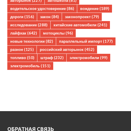
авторынок
(227)
автошкола
(81)
водительское удостоверение
(86)
вождение
(189)
дороги
(156)
закон
(84)
законопроект
(79)
исследование
(288)
китайские автомобили
(241)
лайфхак
(642)
мотоциклы
(96)
новые технологии
(82)
параллельный импорт
(177)
разное
(125)
российский авторынок
(452)
топливо
(50)
штраф
(232)
электромобили
(99)
электромобиль
(151)
ОБРАТНАЯ СВЯЗЬ