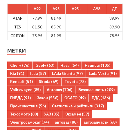
A92
A95
A95+
A98
ДТ
ATAN
77.99
81.49
89.99
TES
81.50
85.90
89.90
GRIFON
75.95
81.95
78.95
МЕТКИ
Chery
(76)
Geely
(63)
Haval
(54)
Hyundai
(105)
Kia
(91)
lada
(87)
LAda Granta
(97)
Lada Vesta
(91)
Renault
(51)
Skoda
(69)
Toyota
(78)
Volkswagen
(85)
Автоваз
(706)
Безопасность
(209)
ГИБДД
(91)
Закон
(556)
ОСАГО
(49)
ПДД
(136)
Происшествия
(56)
Статистика и рейтинги
(317)
Техосмотр
(80)
УАЗ
(85)
Экзамен
(57)
Электросамокат
(74)
автоваз
(88)
автозапчасти
(68)