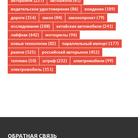
авторынок
(227)
автошкола
(81)
водительское удостоверение
(86)
вождение
(189)
дороги
(156)
закон
(84)
законопроект
(79)
исследование
(288)
китайские автомобили
(241)
лайфхак
(642)
мотоциклы
(96)
новые технологии
(82)
параллельный импорт
(177)
разное
(125)
российский авторынок
(452)
топливо
(50)
штраф
(232)
электромобили
(99)
электромобиль
(151)
ОБРАТНАЯ СВЯЗЬ