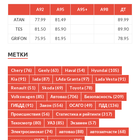
A92
A95
A95+
A98
ДТ
ATAN
77.99
81.49
89.99
TES
81.50
85.90
89.90
GRIFON
75.95
81.95
78.95
МЕТКИ
Chery
(76)
Geely
(63)
Haval
(54)
Hyundai
(105)
Kia
(91)
lada
(87)
LAda Granta
(97)
Lada Vesta
(91)
Renault
(51)
Skoda
(69)
Toyota
(78)
Volkswagen
(85)
Автоваз
(706)
Безопасность
(209)
ГИБДД
(91)
Закон
(556)
ОСАГО
(49)
ПДД
(136)
Происшествия
(56)
Статистика и рейтинги
(317)
Техосмотр
(80)
УАЗ
(85)
Экзамен
(57)
Электросамокат
(74)
автоваз
(88)
автозапчасти
(68)