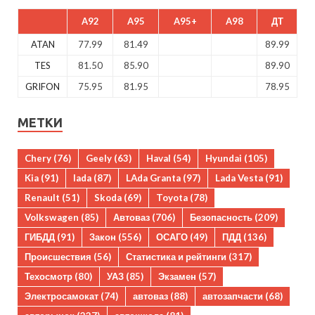
A92
A95
A95+
A98
ДТ
ATAN
77.99
81.49
89.99
TES
81.50
85.90
89.90
GRIFON
75.95
81.95
78.95
МЕТКИ
Chery
(76)
Geely
(63)
Haval
(54)
Hyundai
(105)
Kia
(91)
lada
(87)
LAda Granta
(97)
Lada Vesta
(91)
Renault
(51)
Skoda
(69)
Toyota
(78)
Volkswagen
(85)
Автоваз
(706)
Безопасность
(209)
ГИБДД
(91)
Закон
(556)
ОСАГО
(49)
ПДД
(136)
Происшествия
(56)
Статистика и рейтинги
(317)
Техосмотр
(80)
УАЗ
(85)
Экзамен
(57)
Электросамокат
(74)
автоваз
(88)
автозапчасти
(68)