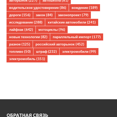
авторынок
(227)
автошкола
(81)
водительское удостоверение
(86)
вождение
(189)
дороги
(156)
закон
(84)
законопроект
(79)
исследование
(288)
китайские автомобили
(241)
лайфхак
(642)
мотоциклы
(96)
новые технологии
(82)
параллельный импорт
(177)
разное
(125)
российский авторынок
(452)
топливо
(50)
штраф
(232)
электромобили
(99)
электромобиль
(151)
ОБРАТНАЯ СВЯЗЬ