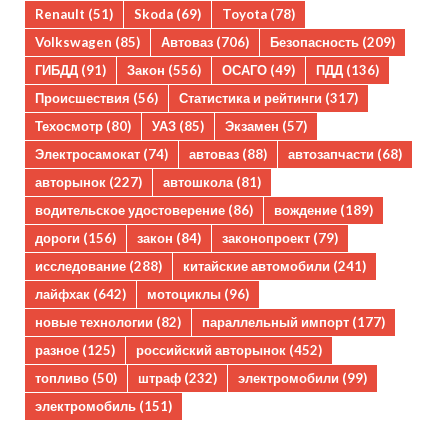
Renault
(51)
Skoda
(69)
Toyota
(78)
Volkswagen
(85)
Автоваз
(706)
Безопасность
(209)
ГИБДД
(91)
Закон
(556)
ОСАГО
(49)
ПДД
(136)
Происшествия
(56)
Статистика и рейтинги
(317)
Техосмотр
(80)
УАЗ
(85)
Экзамен
(57)
Электросамокат
(74)
автоваз
(88)
автозапчасти
(68)
авторынок
(227)
автошкола
(81)
водительское удостоверение
(86)
вождение
(189)
дороги
(156)
закон
(84)
законопроект
(79)
исследование
(288)
китайские автомобили
(241)
лайфхак
(642)
мотоциклы
(96)
новые технологии
(82)
параллельный импорт
(177)
разное
(125)
российский авторынок
(452)
топливо
(50)
штраф
(232)
электромобили
(99)
электромобиль
(151)