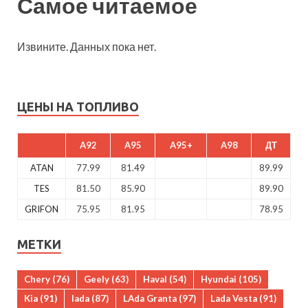
Самое читаемое
Извините. Данных пока нет.
ЦЕНЫ НА ТОПЛИВО
A92
A95
A95+
A98
ДТ
ATAN
77.99
81.49
89.99
TES
81.50
85.90
89.90
GRIFON
75.95
81.95
78.95
МЕТКИ
Chery
(76)
Geely
(63)
Haval
(54)
Hyundai
(105)
Kia
(91)
lada
(87)
LAda Granta
(97)
Lada Vesta
(91)