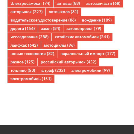
Электросамокат
(74)
автоваз
(88)
автозапчасти
(68)
авторынок
(227)
автошкола
(81)
водительское удостоверение
(86)
вождение
(189)
дороги
(156)
закон
(84)
законопроект
(79)
исследование
(288)
китайские автомобили
(241)
лайфхак
(642)
мотоциклы
(96)
новые технологии
(82)
параллельный импорт
(177)
разное
(125)
российский авторынок
(452)
топливо
(50)
штраф
(232)
электромобили
(99)
электромобиль
(151)