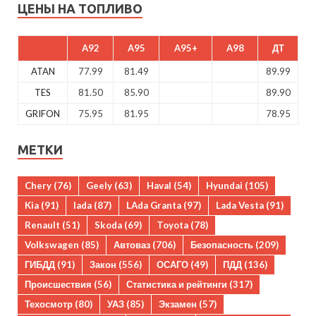
ЦЕНЫ НА ТОПЛИВО
A92
A95
A95+
A98
ДТ
ATAN
77.99
81.49
89.99
TES
81.50
85.90
89.90
GRIFON
75.95
81.95
78.95
МЕТКИ
Chery
(76)
Geely
(63)
Haval
(54)
Hyundai
(105)
Kia
(91)
lada
(87)
LAda Granta
(97)
Lada Vesta
(91)
Renault
(51)
Skoda
(69)
Toyota
(78)
Volkswagen
(85)
Автоваз
(706)
Безопасность
(209)
ГИБДД
(91)
Закон
(556)
ОСАГО
(49)
ПДД
(136)
Происшествия
(56)
Статистика и рейтинги
(317)
Техосмотр
(80)
УАЗ
(85)
Экзамен
(57)