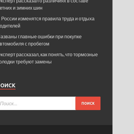
ксперт рассказал о различиях в составе
етних и зимних шин
 России изменятся правила труда и отдыха
одителей
азваны главные ошибки при покупке
втомобиля с пробегом
ксперт рассказал, как понять, что тормозные
олодки требуют замены
ПОИСК