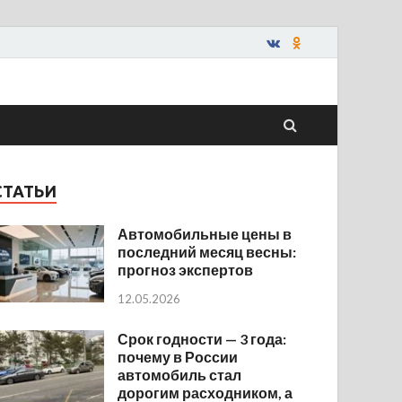
СТАТЬИ
Автомобильные цены в
последний месяц весны:
прогноз экспертов
12.05.2026
Срок годности — 3 года:
почему в России
автомобиль стал
дорогим расходником, а