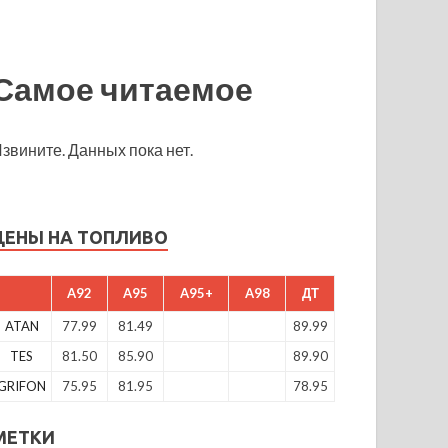
Самое читаемое
звините. Данных пока нет.
ЦЕНЫ НА ТОПЛИВО
A92
A95
A95+
A98
ДТ
ATAN
77.99
81.49
89.99
TES
81.50
85.90
89.90
GRIFON
75.95
81.95
78.95
МЕТКИ