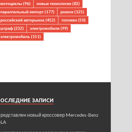
мотоциклы
(96)
новые технологии
(82)
параллельный импорт
(177)
разное
(125)
российский авторынок
(452)
топливо
(50)
штраф
(232)
электромобили
(99)
электромобиль
(151)
ПОСЛЕДНИЕ ЗАПИСИ
редставлен новый кроссовер Mercedes-Benz
GLA