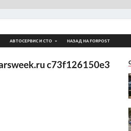
 Авто
АВТОСЕРВИС И СТО
НАЗАД НА FORPOST
carsweek.ru c73f126150e3