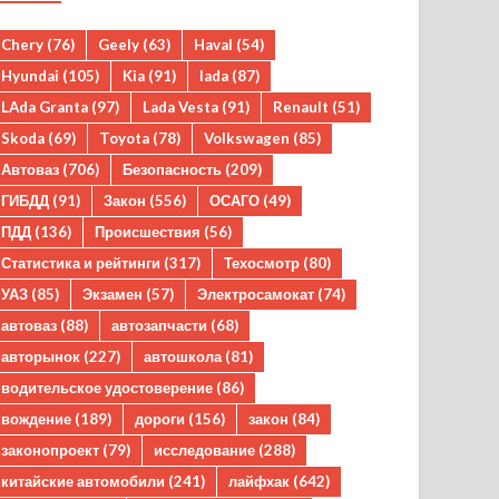
Chery
(76)
Geely
(63)
Haval
(54)
Hyundai
(105)
Kia
(91)
lada
(87)
LAda Granta
(97)
Lada Vesta
(91)
Renault
(51)
Skoda
(69)
Toyota
(78)
Volkswagen
(85)
Автоваз
(706)
Безопасность
(209)
ГИБДД
(91)
Закон
(556)
ОСАГО
(49)
ПДД
(136)
Происшествия
(56)
Статистика и рейтинги
(317)
Техосмотр
(80)
УАЗ
(85)
Экзамен
(57)
Электросамокат
(74)
автоваз
(88)
автозапчасти
(68)
авторынок
(227)
автошкола
(81)
водительское удостоверение
(86)
вождение
(189)
дороги
(156)
закон
(84)
законопроект
(79)
исследование
(288)
китайские автомобили
(241)
лайфхак
(642)