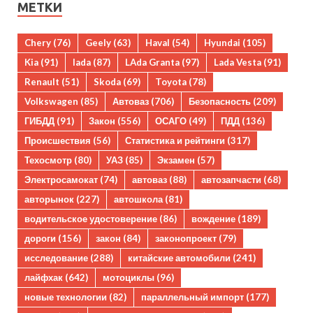
МЕТКИ
Chery
(76)
Geely
(63)
Haval
(54)
Hyundai
(105)
Kia
(91)
lada
(87)
LAda Granta
(97)
Lada Vesta
(91)
Renault
(51)
Skoda
(69)
Toyota
(78)
Volkswagen
(85)
Автоваз
(706)
Безопасность
(209)
ГИБДД
(91)
Закон
(556)
ОСАГО
(49)
ПДД
(136)
Происшествия
(56)
Статистика и рейтинги
(317)
Техосмотр
(80)
УАЗ
(85)
Экзамен
(57)
Электросамокат
(74)
автоваз
(88)
автозапчасти
(68)
авторынок
(227)
автошкола
(81)
водительское удостоверение
(86)
вождение
(189)
дороги
(156)
закон
(84)
законопроект
(79)
исследование
(288)
китайские автомобили
(241)
лайфхак
(642)
мотоциклы
(96)
новые технологии
(82)
параллельный импорт
(177)