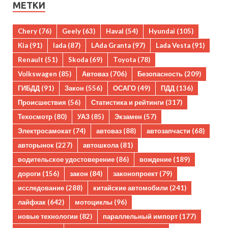
МЕТКИ
Chery
(76)
Geely
(63)
Haval
(54)
Hyundai
(105)
Kia
(91)
lada
(87)
LAda Granta
(97)
Lada Vesta
(91)
Renault
(51)
Skoda
(69)
Toyota
(78)
Volkswagen
(85)
Автоваз
(706)
Безопасность
(209)
ГИБДД
(91)
Закон
(556)
ОСАГО
(49)
ПДД
(136)
Происшествия
(56)
Статистика и рейтинги
(317)
Техосмотр
(80)
УАЗ
(85)
Экзамен
(57)
Электросамокат
(74)
автоваз
(88)
автозапчасти
(68)
авторынок
(227)
автошкола
(81)
водительское удостоверение
(86)
вождение
(189)
дороги
(156)
закон
(84)
законопроект
(79)
исследование
(288)
китайские автомобили
(241)
лайфхак
(642)
мотоциклы
(96)
новые технологии
(82)
параллельный импорт
(177)