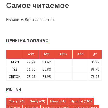
Самое читаемое
Извините. Данных пока нет.
ЦЕНЫ НА ТОПЛИВО
A92
A95
A95+
A98
ДТ
ATAN
77.99
81.49
89.99
TES
81.50
85.90
89.90
GRIFON
75.95
81.95
78.95
МЕТКИ
Chery
(76)
Geely
(63)
Haval
(54)
Hyundai
(105)