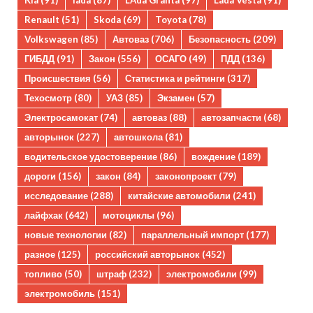
Kia
(91)
lada
(87)
LAda Granta
(97)
Lada Vesta
(91)
Renault
(51)
Skoda
(69)
Toyota
(78)
Volkswagen
(85)
Автоваз
(706)
Безопасность
(209)
ГИБДД
(91)
Закон
(556)
ОСАГО
(49)
ПДД
(136)
Происшествия
(56)
Статистика и рейтинги
(317)
Техосмотр
(80)
УАЗ
(85)
Экзамен
(57)
Электросамокат
(74)
автоваз
(88)
автозапчасти
(68)
авторынок
(227)
автошкола
(81)
водительское удостоверение
(86)
вождение
(189)
дороги
(156)
закон
(84)
законопроект
(79)
исследование
(288)
китайские автомобили
(241)
лайфхак
(642)
мотоциклы
(96)
новые технологии
(82)
параллельный импорт
(177)
разное
(125)
российский авторынок
(452)
топливо
(50)
штраф
(232)
электромобили
(99)
электромобиль
(151)