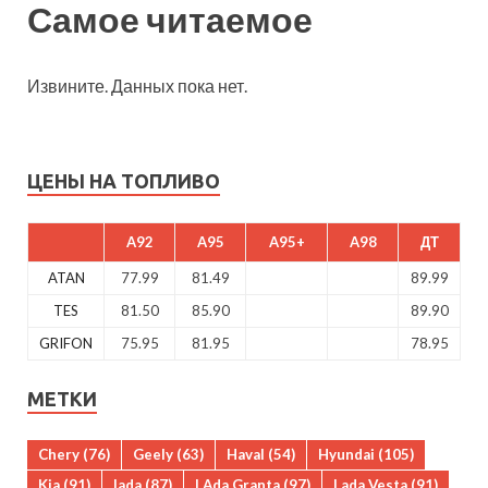
Самое читаемое
Извините. Данных пока нет.
ЦЕНЫ НА ТОПЛИВО
A92
A95
A95+
A98
ДТ
ATAN
77.99
81.49
89.99
TES
81.50
85.90
89.90
GRIFON
75.95
81.95
78.95
МЕТКИ
Chery
(76)
Geely
(63)
Haval
(54)
Hyundai
(105)
Kia
(91)
lada
(87)
LAda Granta
(97)
Lada Vesta
(91)