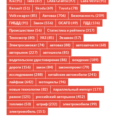
Kia
(91)
lada
(87)
LAda Granta
(97)
Lada Vesta
(91)
Renault
(51)
Skoda
(69)
Toyota
(78)
Volkswagen
(85)
Автоваз
(706)
Безопасность
(209)
ГИБДД
(91)
Закон
(556)
ОСАГО
(49)
ПДД
(136)
Происшествия
(56)
Статистика и рейтинги
(317)
Техосмотр
(80)
УАЗ
(85)
Экзамен
(57)
Электросамокат
(74)
автоваз
(88)
автозапчасти
(68)
авторынок
(227)
автошкола
(81)
водительское удостоверение
(86)
вождение
(189)
дороги
(156)
закон
(84)
законопроект
(79)
исследование
(288)
китайские автомобили
(241)
лайфхак
(642)
мотоциклы
(96)
новые технологии
(82)
параллельный импорт
(177)
разное
(125)
российский авторынок
(452)
топливо
(50)
штраф
(232)
электромобили
(99)
электромобиль
(151)