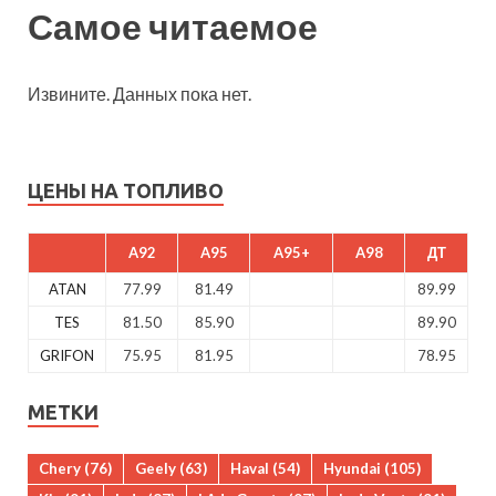
Самое читаемое
Извините. Данных пока нет.
ЦЕНЫ НА ТОПЛИВО
A92
A95
A95+
A98
ДТ
ATAN
77.99
81.49
89.99
TES
81.50
85.90
89.90
GRIFON
75.95
81.95
78.95
МЕТКИ
Chery
(76)
Geely
(63)
Haval
(54)
Hyundai
(105)