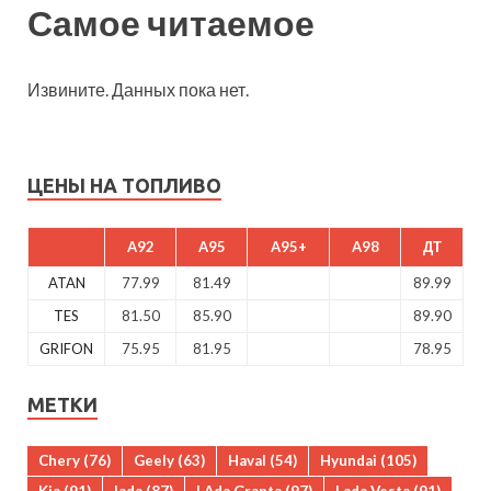
Самое читаемое
Извините. Данных пока нет.
ЦЕНЫ НА ТОПЛИВО
A92
A95
A95+
A98
ДТ
ATAN
77.99
81.49
89.99
TES
81.50
85.90
89.90
GRIFON
75.95
81.95
78.95
МЕТКИ
Chery
(76)
Geely
(63)
Haval
(54)
Hyundai
(105)