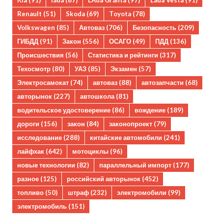
Kia
(91)
lada
(87)
LAda Granta
(97)
Lada Vesta
(91)
Renault
(51)
Skoda
(69)
Toyota
(78)
Volkswagen
(85)
Автоваз
(706)
Безопасность
(209)
ГИБДД
(91)
Закон
(556)
ОСАГО
(49)
ПДД
(136)
Происшествия
(56)
Статистика и рейтинги
(317)
Техосмотр
(80)
УАЗ
(85)
Экзамен
(57)
Электросамокат
(74)
автоваз
(88)
автозапчасти
(68)
авторынок
(227)
автошкола
(81)
водительское удостоверение
(86)
вождение
(189)
дороги
(156)
закон
(84)
законопроект
(79)
исследование
(288)
китайские автомобили
(241)
лайфхак
(642)
мотоциклы
(96)
новые технологии
(82)
параллельный импорт
(177)
разное
(125)
российский авторынок
(452)
топливо
(50)
штраф
(232)
электромобили
(99)
электромобиль
(151)