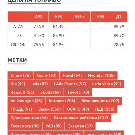
A92
A95
A95+
A98
ДТ
ATAN
77.99
81.49
89.99
TES
81.50
85.90
89.90
GRIFON
75.95
81.95
78.95
МЕТКИ
Chery
(76)
Geely
(63)
Haval
(54)
Hyundai
(105)
Kia
(91)
lada
(87)
LAda Granta
(97)
Lada Vesta
(91)
Renault
(51)
Skoda
(69)
Toyota
(78)
Volkswagen
(85)
Автоваз
(706)
Безопасность
(209)
ГИБДД
(91)
Закон
(556)
ОСАГО
(49)
ПДД
(136)
Происшествия
(56)
Статистика и рейтинги
(317)
Техосмотр
(80)
УАЗ
(85)
Экзамен
(57)
Электросамокат
(74)
автоваз
(88)
автозапчасти
(68)