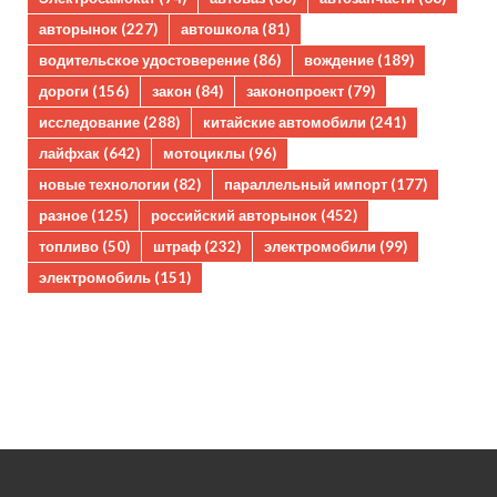
авторынок
(227)
автошкола
(81)
водительское удостоверение
(86)
вождение
(189)
дороги
(156)
закон
(84)
законопроект
(79)
исследование
(288)
китайские автомобили
(241)
лайфхак
(642)
мотоциклы
(96)
новые технологии
(82)
параллельный импорт
(177)
разное
(125)
российский авторынок
(452)
топливо
(50)
штраф
(232)
электромобили
(99)
электромобиль
(151)