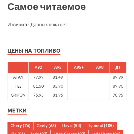
Самое читаемое
Извините. Данных пока нет.
ЦЕНЫ НА ТОПЛИВО
A92
A95
A95+
A98
ДТ
ATAN
77.99
81.49
89.99
TES
81.50
85.90
89.90
GRIFON
75.95
81.95
78.95
МЕТКИ
Chery
(76)
Geely
(63)
Haval
(54)
Hyundai
(105)