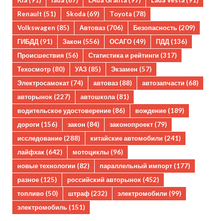
Kia
(91)
lada
(87)
LAda Granta
(97)
Lada Vesta
(91)
Renault
(51)
Skoda
(69)
Toyota
(78)
Volkswagen
(85)
Автоваз
(706)
Безопасность
(209)
ГИБДД
(91)
Закон
(556)
ОСАГО
(49)
ПДД
(136)
Происшествия
(56)
Статистика и рейтинги
(317)
Техосмотр
(80)
УАЗ
(85)
Экзамен
(57)
Электросамокат
(74)
автоваз
(88)
автозапчасти
(68)
авторынок
(227)
автошкола
(81)
водительское удостоверение
(86)
вождение
(189)
дороги
(156)
закон
(84)
законопроект
(79)
исследование
(288)
китайские автомобили
(241)
лайфхак
(642)
мотоциклы
(96)
новые технологии
(82)
параллельный импорт
(177)
разное
(125)
российский авторынок
(452)
топливо
(50)
штраф
(232)
электромобили
(99)
электромобиль
(151)