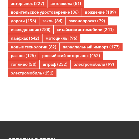
авторынок
(227)
автошкола
(81)
водительское удостоверение
(86)
вождение
(189)
дороги
(156)
закон
(84)
законопроект
(79)
исследование
(288)
китайские автомобили
(241)
лайфхак
(642)
мотоциклы
(96)
новые технологии
(82)
параллельный импорт
(177)
разное
(125)
российский авторынок
(452)
топливо
(50)
штраф
(232)
электромобили
(99)
электромобиль
(151)