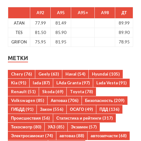
A92
A95
A95+
A98
ДТ
ATAN
77.99
81.49
89.99
TES
81.50
85.90
89.90
GRIFON
75.95
81.95
78.95
МЕТКИ
Chery
(76)
Geely
(63)
Haval
(54)
Hyundai
(105)
Kia
(91)
lada
(87)
LAda Granta
(97)
Lada Vesta
(91)
Renault
(51)
Skoda
(69)
Toyota
(78)
Volkswagen
(85)
Автоваз
(706)
Безопасность
(209)
ГИБДД
(91)
Закон
(556)
ОСАГО
(49)
ПДД
(136)
Происшествия
(56)
Статистика и рейтинги
(317)
Техосмотр
(80)
УАЗ
(85)
Экзамен
(57)
Электросамокат
(74)
автоваз
(88)
автозапчасти
(68)