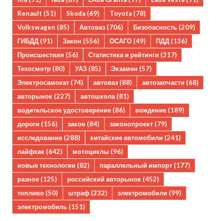
Renault
(51)
Skoda
(69)
Toyota
(78)
Volkswagen
(85)
Автоваз
(706)
Безопасность
(209)
ГИБДД
(91)
Закон
(556)
ОСАГО
(49)
ПДД
(136)
Происшествия
(56)
Статистика и рейтинги
(317)
Техосмотр
(80)
УАЗ
(85)
Экзамен
(57)
Электросамокат
(74)
автоваз
(88)
автозапчасти
(68)
авторынок
(227)
автошкола
(81)
водительское удостоверение
(86)
вождение
(189)
дороги
(156)
закон
(84)
законопроект
(79)
исследование
(288)
китайские автомобили
(241)
лайфхак
(642)
мотоциклы
(96)
новые технологии
(82)
параллельный импорт
(177)
разное
(125)
российский авторынок
(452)
топливо
(50)
штраф
(232)
электромобили
(99)
электромобиль
(151)