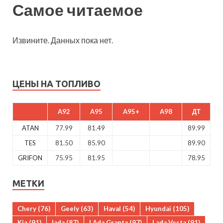
Самое читаемое
Извините. Данных пока нет.
ЦЕНЫ НА ТОПЛИВО
A92
A95
A95+
A98
ДТ
ATAN
77.99
81.49
89.99
TES
81.50
85.90
89.90
GRIFON
75.95
81.95
78.95
МЕТКИ
Chery
(76)
Geely
(63)
Haval
(54)
Hyundai
(105)
Kia
(91)
lada
(87)
LAda Granta
(97)
Lada Vesta
(91)