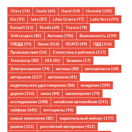
Chery
(76)
Geely
(63)
Haval
(54)
Hyundai
(105)
Kia
(91)
lada
(87)
LAda Granta
(97)
Lada Vesta
(91)
Renault
(51)
Skoda
(69)
Toyota
(78)
Volkswagen
(85)
Автоваз
(706)
Безопасность
(209)
ГИБДД
(91)
Закон
(556)
ОСАГО
(49)
ПДД
(136)
Происшествия
(56)
Статистика и рейтинги
(317)
Техосмотр
(80)
УАЗ
(85)
Экзамен
(57)
Электросамокат
(74)
автоваз
(88)
автозапчасти
(68)
авторынок
(227)
автошкола
(81)
водительское удостоверение
(86)
вождение
(189)
дороги
(156)
закон
(84)
законопроект
(79)
исследование
(288)
китайские автомобили
(241)
лайфхак
(642)
мотоциклы
(96)
новые технологии
(82)
параллельный импорт
(177)
разное
(125)
российский авторынок
(452)