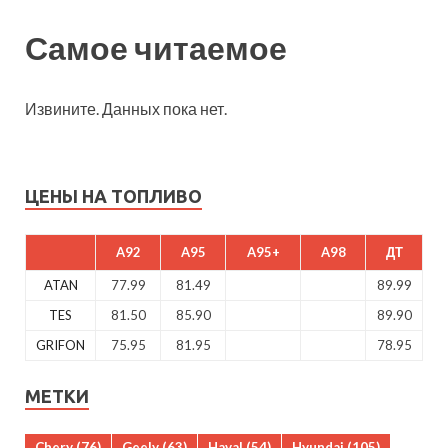
Самое читаемое
Извините. Данных пока нет.
ЦЕНЫ НА ТОПЛИВО
A92
A95
A95+
A98
ДТ
ATAN
77.99
81.49
89.99
TES
81.50
85.90
89.90
GRIFON
75.95
81.95
78.95
МЕТКИ
Chery
(76)
Geely
(63)
Haval
(54)
Hyundai
(105)