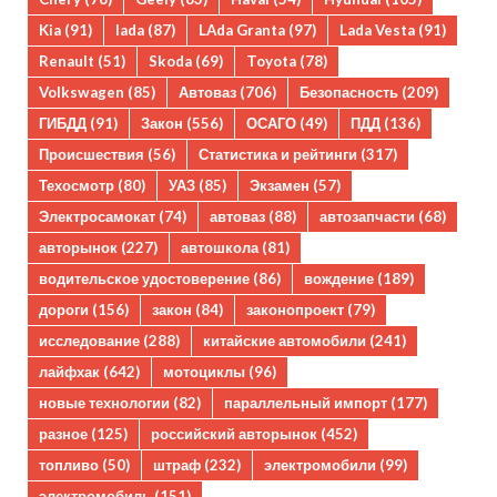
Kia
(91)
lada
(87)
LAda Granta
(97)
Lada Vesta
(91)
Renault
(51)
Skoda
(69)
Toyota
(78)
Volkswagen
(85)
Автоваз
(706)
Безопасность
(209)
ГИБДД
(91)
Закон
(556)
ОСАГО
(49)
ПДД
(136)
Происшествия
(56)
Статистика и рейтинги
(317)
Техосмотр
(80)
УАЗ
(85)
Экзамен
(57)
Электросамокат
(74)
автоваз
(88)
автозапчасти
(68)
авторынок
(227)
автошкола
(81)
водительское удостоверение
(86)
вождение
(189)
дороги
(156)
закон
(84)
законопроект
(79)
исследование
(288)
китайские автомобили
(241)
лайфхак
(642)
мотоциклы
(96)
новые технологии
(82)
параллельный импорт
(177)
разное
(125)
российский авторынок
(452)
топливо
(50)
штраф
(232)
электромобили
(99)
электромобиль
(151)