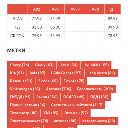
A92
A95
A95+
A98
ДТ
ATAN
77.99
81.49
89.99
TES
81.50
85.90
89.90
GRIFON
75.95
81.95
78.95
МЕТКИ
Chery
(76)
Geely
(63)
Haval
(54)
Hyundai
(105)
Kia
(91)
lada
(87)
LAda Granta
(97)
Lada Vesta
(91)
Renault
(51)
Skoda
(69)
Toyota
(78)
Volkswagen
(85)
Автоваз
(706)
Безопасность
(209)
ГИБДД
(91)
Закон
(556)
ОСАГО
(49)
ПДД
(136)
Происшествия
(56)
Статистика и рейтинги
(317)
Техосмотр
(80)
УАЗ
(85)
Экзамен
(57)
Электросамокат
(74)
автоваз
(88)
автозапчасти
(68)