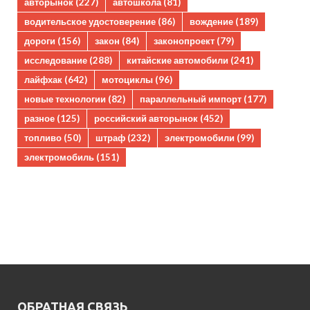
авторынок
(227)
автошкола
(81)
водительское удостоверение
(86)
вождение
(189)
дороги
(156)
закон
(84)
законопроект
(79)
исследование
(288)
китайские автомобили
(241)
лайфхак
(642)
мотоциклы
(96)
новые технологии
(82)
параллельный импорт
(177)
разное
(125)
российский авторынок
(452)
топливо
(50)
штраф
(232)
электромобили
(99)
электромобиль
(151)
ОБРАТНАЯ СВЯЗЬ