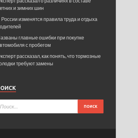
ксперт рассказал о различиях в составе
етних и зимних шин
 России изменятся правила труда и отдыха
одителей
азваны главные ошибки при покупке
втомобиля с пробегом
ксперт рассказал, как понять, что тормозные
олодки требуют замены
ПОИСК