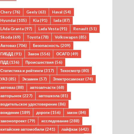
Chery
(76)
Geely
(63)
Haval
(54)
Hyundai
(105)
Kia
(91)
lada
(87)
LAda Granta
(97)
Lada Vesta
(91)
Renault
(51)
Skoda
(69)
Toyota
(78)
Volkswagen
(85)
Автоваз
(706)
Безопасность
(209)
ГИБДД
(91)
Закон
(556)
ОСАГО
(49)
ПДД
(136)
Происшествия
(56)
Статистика и рейтинги
(317)
Техосмотр
(80)
УАЗ
(85)
Экзамен
(57)
Электросамокат
(74)
автоваз
(88)
автозапчасти
(68)
авторынок
(227)
автошкола
(81)
водительское удостоверение
(86)
вождение
(189)
дороги
(156)
закон
(84)
законопроект
(79)
исследование
(288)
китайские автомобили
(241)
лайфхак
(642)