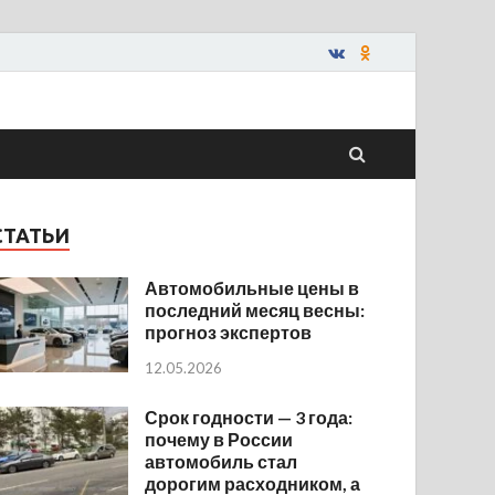
СТАТЬИ
Автомобильные цены в
последний месяц весны:
прогноз экспертов
12.05.2026
Срок годности — 3 года:
почему в России
автомобиль стал
дорогим расходником, а