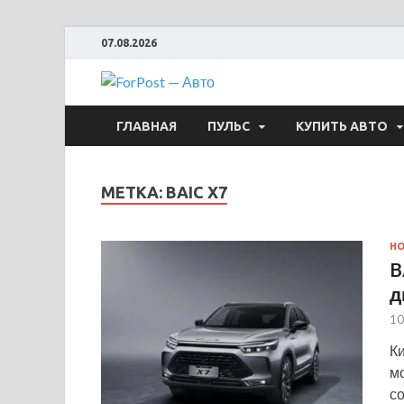
07.08.2026
ForPost —
ГЛАВНАЯ
ПУЛЬС
КУПИТЬ АВТО
МЕТКА:
BAIC X7
Н
B
д
10
К
мо
с