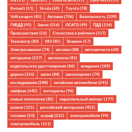
Kia
(91)
lada
(87)
LAda Granta
(97)
Lada Vesta
(91)
Renault
(51)
Skoda
(69)
Toyota
(78)
Volkswagen
(85)
Автоваз
(706)
Безопасность
(209)
ГИБДД
(91)
Закон
(556)
ОСАГО
(49)
ПДД
(136)
Происшествия
(56)
Статистика и рейтинги
(317)
Техосмотр
(80)
УАЗ
(85)
Экзамен
(57)
Электросамокат
(74)
автоваз
(88)
автозапчасти
(68)
авторынок
(227)
автошкола
(81)
водительское удостоверение
(86)
вождение
(189)
дороги
(156)
закон
(84)
законопроект
(79)
исследование
(288)
китайские автомобили
(241)
лайфхак
(642)
мотоциклы
(96)
новые технологии
(82)
параллельный импорт
(177)
разное
(125)
российский авторынок
(452)
топливо
(50)
штраф
(232)
электромобили
(99)
электромобиль
(151)