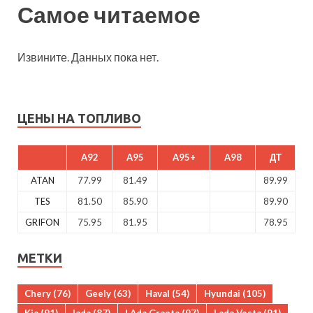
Самое читаемое
Извините. Данных пока нет.
ЦЕНЫ НА ТОПЛИВО
A92
A95
A95+
A98
ДТ
ATAN
77.99
81.49
89.99
TES
81.50
85.90
89.90
GRIFON
75.95
81.95
78.95
МЕТКИ
Chery
(76)
Geely
(63)
Haval
(54)
Hyundai
(105)