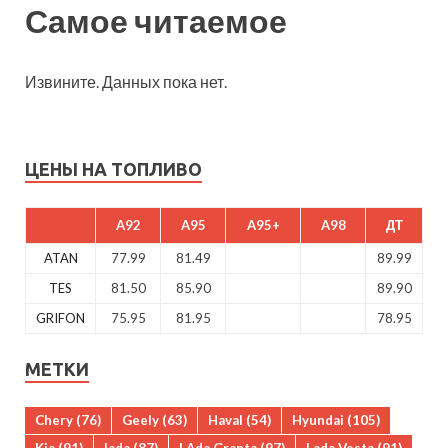
Самое читаемое
Извините. Данных пока нет.
ЦЕНЫ НА ТОПЛИВО
A92
A95
A95+
A98
ДТ
ATAN
77.99
81.49
89.99
TES
81.50
85.90
89.90
GRIFON
75.95
81.95
78.95
МЕТКИ
Chery
(76)
Geely
(63)
Haval
(54)
Hyundai
(105)