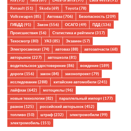
Kia
(91)
lada
(87)
LAda Granta
(97)
Lada Vesta
(91)
Renault
(51)
Skoda
(69)
Toyota
(78)
Volkswagen
(85)
Автоваз
(706)
Безопасность
(209)
ГИБДД
(91)
Закон
(556)
ОСАГО
(49)
ПДД
(136)
Происшествия
(56)
Статистика и рейтинги
(317)
Техосмотр
(80)
УАЗ
(85)
Экзамен
(57)
Электросамокат
(74)
автоваз
(88)
автозапчасти
(68)
авторынок
(227)
автошкола
(81)
водительское удостоверение
(86)
вождение
(189)
дороги
(156)
закон
(84)
законопроект
(79)
исследование
(288)
китайские автомобили
(241)
лайфхак
(642)
мотоциклы
(96)
новые технологии
(82)
параллельный импорт
(177)
разное
(125)
российский авторынок
(452)
топливо
(50)
штраф
(232)
электромобили
(99)
электромобиль
(151)