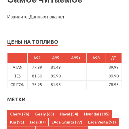
Извините. Данных пока нет.
ЦЕНЫ НА ТОПЛИВО
A92
A95
A95+
A98
ДТ
ATAN
77.99
81.49
89.99
TES
81.50
85.90
89.90
GRIFON
75.95
81.95
78.95
МЕТКИ
Chery
(76)
Geely
(63)
Haval
(54)
Hyundai
(105)
Kia
(91)
lada
(87)
LAda Granta
(97)
Lada Vesta
(91)