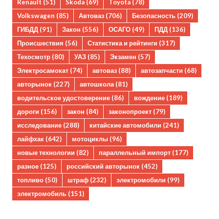
Renault
(51)
Skoda
(69)
Toyota
(78)
Volkswagen
(85)
Автоваз
(706)
Безопасность
(209)
ГИБДД
(91)
Закон
(556)
ОСАГО
(49)
ПДД
(136)
Происшествия
(56)
Статистика и рейтинги
(317)
Техосмотр
(80)
УАЗ
(85)
Экзамен
(57)
Электросамокат
(74)
автоваз
(88)
автозапчасти
(68)
авторынок
(227)
автошкола
(81)
водительское удостоверение
(86)
вождение
(189)
дороги
(156)
закон
(84)
законопроект
(79)
исследование
(288)
китайские автомобили
(241)
лайфхак
(642)
мотоциклы
(96)
новые технологии
(82)
параллельный импорт
(177)
разное
(125)
российский авторынок
(452)
топливо
(50)
штраф
(232)
электромобили
(99)
электромобиль
(151)