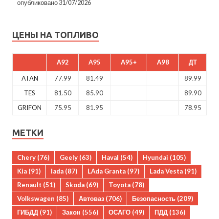
опубликовано 31/07/2026
ЦЕНЫ НА ТОПЛИВО
A92
A95
A95+
A98
ДТ
ATAN
77.99
81.49
89.99
TES
81.50
85.90
89.90
GRIFON
75.95
81.95
78.95
МЕТКИ
Chery
(76)
Geely
(63)
Haval
(54)
Hyundai
(105)
Kia
(91)
lada
(87)
LAda Granta
(97)
Lada Vesta
(91)
Renault
(51)
Skoda
(69)
Toyota
(78)
Volkswagen
(85)
Автоваз
(706)
Безопасность
(209)
ГИБДД
(91)
Закон
(556)
ОСАГО
(49)
ПДД
(136)