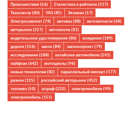
Происшествия
(56)
Статистика и рейтинги
(317)
Техосмотр
(80)
УАЗ
(85)
Экзамен
(57)
Электросамокат
(74)
автоваз
(88)
автозапчасти
(68)
авторынок
(227)
автошкола
(81)
водительское удостоверение
(86)
вождение
(189)
дороги
(156)
закон
(84)
законопроект
(79)
исследование
(288)
китайские автомобили
(241)
лайфхак
(642)
мотоциклы
(96)
новые технологии
(82)
параллельный импорт
(177)
разное
(125)
российский авторынок
(452)
топливо
(50)
штраф
(232)
электромобили
(99)
электромобиль
(151)