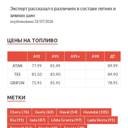
Эксперт рассказал о различиях в составе летних и
зимних шин
опубликовано 31/07/2026
ЦЕНЫ НА ТОПЛИВО
A92
A95
A95+
A98
ДТ
ATAN
77.99
81.49
89.99
TES
81.50
85.90
89.90
GRIFON
75.95
81.95
78.95
МЕТКИ
Chery
(76)
Geely
(63)
Haval
(54)
Hyundai
(105)
Kia
(91)
lada
(87)
LAda Granta
(97)
Lada Vesta
(91)