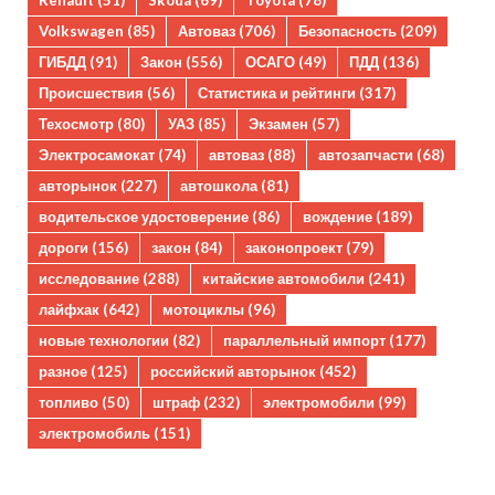
Renault
(51)
Skoda
(69)
Toyota
(78)
Volkswagen
(85)
Автоваз
(706)
Безопасность
(209)
ГИБДД
(91)
Закон
(556)
ОСАГО
(49)
ПДД
(136)
Происшествия
(56)
Статистика и рейтинги
(317)
Техосмотр
(80)
УАЗ
(85)
Экзамен
(57)
Электросамокат
(74)
автоваз
(88)
автозапчасти
(68)
авторынок
(227)
автошкола
(81)
водительское удостоверение
(86)
вождение
(189)
дороги
(156)
закон
(84)
законопроект
(79)
исследование
(288)
китайские автомобили
(241)
лайфхак
(642)
мотоциклы
(96)
новые технологии
(82)
параллельный импорт
(177)
разное
(125)
российский авторынок
(452)
топливо
(50)
штраф
(232)
электромобили
(99)
электромобиль
(151)