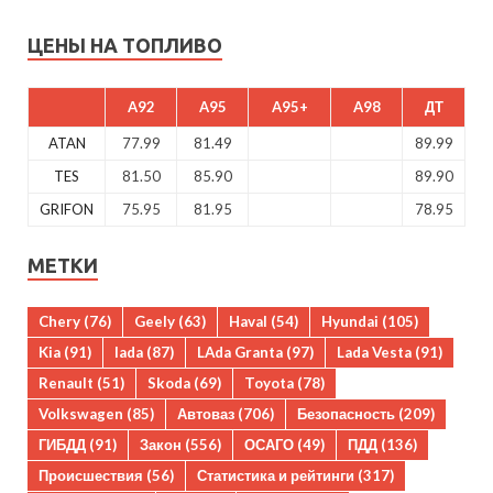
ЦЕНЫ НА ТОПЛИВО
A92
A95
A95+
A98
ДТ
ATAN
77.99
81.49
89.99
TES
81.50
85.90
89.90
GRIFON
75.95
81.95
78.95
МЕТКИ
Chery
(76)
Geely
(63)
Haval
(54)
Hyundai
(105)
Kia
(91)
lada
(87)
LAda Granta
(97)
Lada Vesta
(91)
Renault
(51)
Skoda
(69)
Toyota
(78)
Volkswagen
(85)
Автоваз
(706)
Безопасность
(209)
ГИБДД
(91)
Закон
(556)
ОСАГО
(49)
ПДД
(136)
Происшествия
(56)
Статистика и рейтинги
(317)