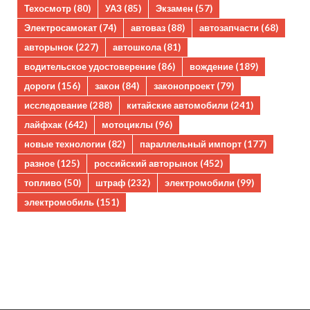
Техосмотр
(80)
УАЗ
(85)
Экзамен
(57)
Электросамокат
(74)
автоваз
(88)
автозапчасти
(68)
авторынок
(227)
автошкола
(81)
водительское удостоверение
(86)
вождение
(189)
дороги
(156)
закон
(84)
законопроект
(79)
исследование
(288)
китайские автомобили
(241)
лайфхак
(642)
мотоциклы
(96)
новые технологии
(82)
параллельный импорт
(177)
разное
(125)
российский авторынок
(452)
топливо
(50)
штраф
(232)
электромобили
(99)
электромобиль
(151)