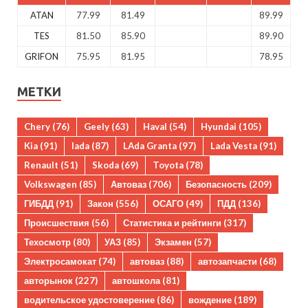
ATAN
77.99
81.49
89.99
TES
81.50
85.90
89.90
GRIFON
75.95
81.95
78.95
МЕТКИ
Chery
(76)
Geely
(63)
Haval
(54)
Hyundai
(105)
Kia
(91)
lada
(87)
LAda Granta
(97)
Lada Vesta
(91)
Renault
(51)
Skoda
(69)
Toyota
(78)
Volkswagen
(85)
Автоваз
(706)
Безопасность
(209)
ГИБДД
(91)
Закон
(556)
ОСАГО
(49)
ПДД
(136)
Происшествия
(56)
Статистика и рейтинги
(317)
Техосмотр
(80)
УАЗ
(85)
Экзамен
(57)
Электросамокат
(74)
автоваз
(88)
автозапчасти
(68)
авторынок
(227)
автошкола
(81)
водительское удостоверение
(86)
вождение
(189)