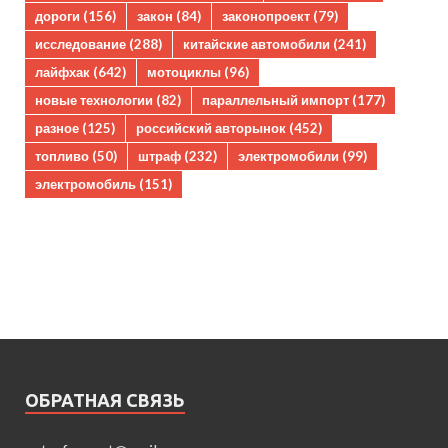
дороги
(156)
закон
(84)
законопроект
(79)
исследование
(288)
китайские автомобили
(241)
лайфхак
(642)
мотоциклы
(96)
новые технологии
(82)
параллельный импорт
(177)
разное
(125)
российский авторынок
(452)
топливо
(50)
штраф
(232)
электромобили
(99)
электромобиль
(151)
ОБРАТНАЯ СВЯЗЬ